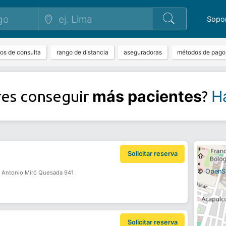
Sopo
pos de consulta
rango de distancia
aseguradoras
métodos de pago
más pacientes
Ha
res conseguir
?
+
−
Solicitar reserva
⇧
»
©
OpenS
. Antonio Miró Quesada 941
Solicitar reserva