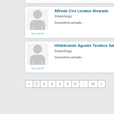
Alfredo Ciro Lovaton Alvarado
Ginecólogo
Consultorio privado -
Ver perfil
Hildebrando Agustin Teodoro Sa
Ginecólogo
Consultorio privado -
Ver perfil
«
1
2
3
4
5
6
...
14
»