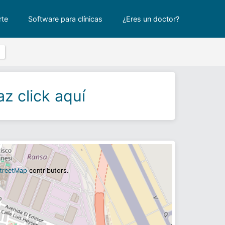
rte
Software para clínicas
¿Eres un doctor?
z click aquí
treetMap
contributors.