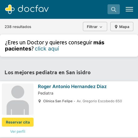
238 resultados
Filtrar
Mapa
+
−
más
¿Eres un Doctor y quieres conseguir
⇧
pacientes
click aquí
?
»
©
OpenStreetMap
contributors.
Buscar
Software para clínicas
Los mejores pediatra en San isidro
Soporte
Roger Antonio Hernandez Diaz
¿Eres un doctor?
Pediatra
Clínica San Felipe -
Av. Gregorio Escobedo 650
Reservar cita
Ver perfil