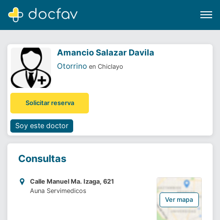
Amancio Salazar Davila
Otorrino
en Chiclayo
Buscar
Solicitar reserva
Software para clínicas
Soporte
Soy este doctor
¿Eres un doctor?
Consultas
Calle Manuel Ma. Izaga, 621
Auna Servimedicos
Ver mapa