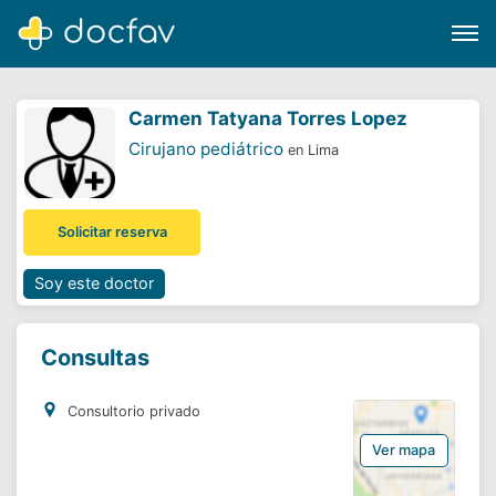
Carmen Tatyana Torres Lopez
Cirujano pediátrico
en Lima
Buscar
Solicitar reserva
Software para clínicas
Soporte
Soy este doctor
¿Eres un doctor?
Consultas
Consultorio privado
Ver mapa