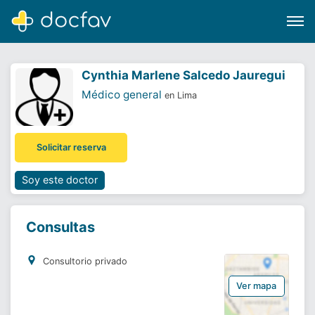
Cynthia Marlene Salcedo Jauregui
Médico general
en Lima
Buscar
Solicitar reserva
Software para clínicas
Soporte
Soy este doctor
¿Eres un doctor?
Consultas
Consultorio privado
Ver mapa