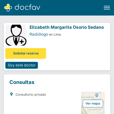
Elizabeth Margarita Osorio Sedano
Radiólogo
en Lima
Buscar
Solicitar reserva
Software para clínicas
Soporte
Soy este doctor
¿Eres un doctor?
Consultas
Consultorio privado
Ver mapa