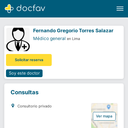
Fernando Gregorio Torres Salazar
Médico general
en Lima
Buscar
Solicitar reserva
Software para clínicas
Soporte
Soy este doctor
¿Eres un doctor?
Consultas
Consultorio privado
Ver mapa