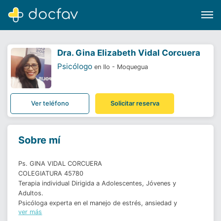
Dra.
Gina Elizabeth Vidal Corcuera
Psicólogo
en Ilo - Moquegua
Buscar
Ver teléfono
Solicitar reserva
Software para clínicas
Soporte
Sobre mí
¿Eres un doctor?
Ps. GINA VIDAL CORCUERA

COLEGIATURA 45780 

Terapia individual Dirigida a Adolescentes, Jóvenes y 
Adultos. 

Psicóloga experta en el manejo de estrés, ansiedad y 
ver más
depresión. 
