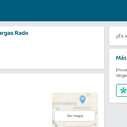
argas Rado
¿Es 
Más 
Encue
Varga
Ver mapa