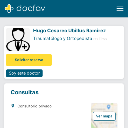
Hugo Cesareo Ubillus Ramirez
Traumatólogo y Ortopedista
en Lima
Buscar
Solicitar reserva
Software para clínicas
Soporte
Soy este doctor
¿Eres un doctor?
Consultas
Consultorio privado
Ver mapa