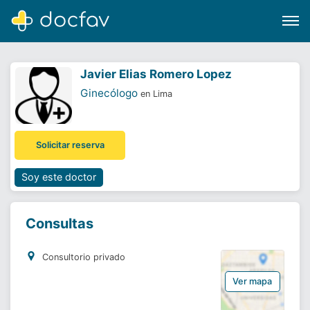
Javier Elias Romero Lopez
Ginecólogo
en Lima
Buscar
Solicitar reserva
Software para clínicas
Soporte
Soy este doctor
¿Eres un doctor?
Consultas
Consultorio privado
Ver mapa