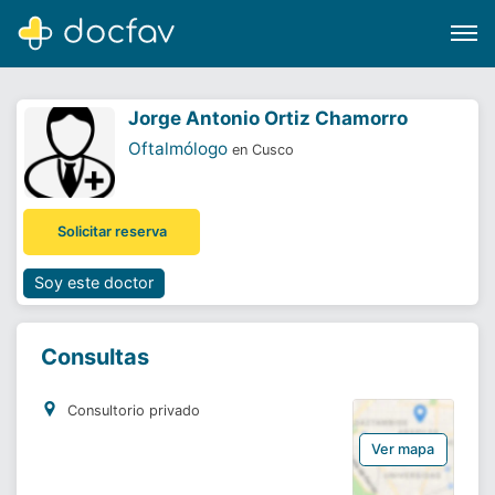
Jorge Antonio Ortiz Chamorro
Oftalmólogo
en Cusco
Buscar
Solicitar reserva
Software para clínicas
Soporte
Soy este doctor
¿Eres un doctor?
Consultas
Consultorio privado
Ver mapa