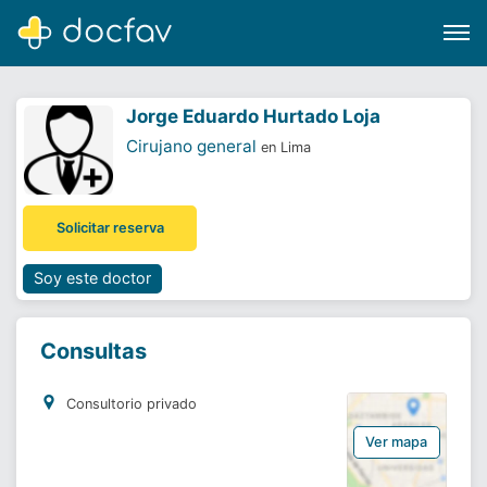
Jorge Eduardo Hurtado Loja
Cirujano general
en Lima
Buscar
Solicitar reserva
Software para clínicas
Soporte
Soy este doctor
¿Eres un doctor?
Consultas
Consultorio privado
Ver mapa