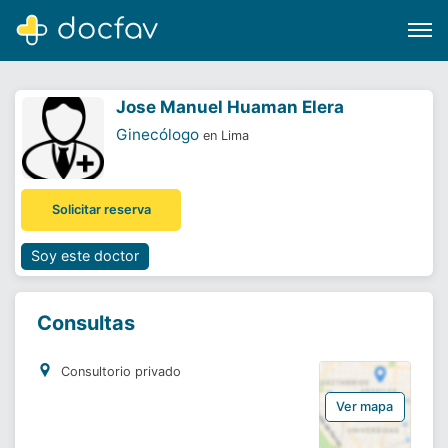
Jose Manuel Huaman Elera
Ginecólogo
en Lima
Buscar
Solicitar reserva
Software para clínicas
Soporte
Soy este doctor
¿Eres un doctor?
Consultas
Consultorio privado
Ver mapa