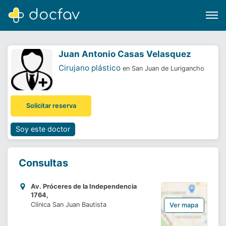
Juan Antonio Casas Velasquez
Cirujano plástico
en San Juan de Lurigancho
Buscar
Solicitar reserva
Software para clínicas
Soporte
Soy este doctor
¿Eres un doctor?
Consultas
Av. Próceres de la Independencia
1764,
Clínica San Juan Bautista
Ver mapa