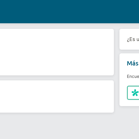
¿Es 
Más 
Encue