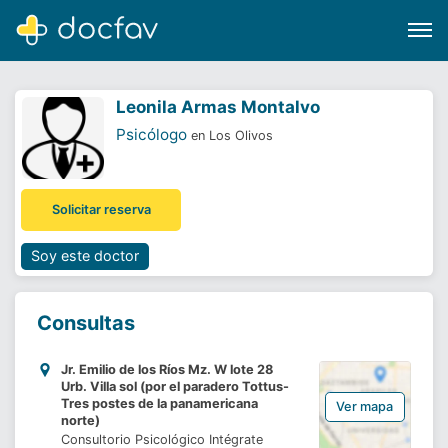
Leonila Armas Montalvo
Psicólogo
en Los Olivos
Buscar
Solicitar reserva
Software para clínicas
Soporte
Soy este doctor
¿Eres un doctor?
Consultas
Jr. Emilio de los Ríos Mz. W lote 28
Urb. Villa sol (por el paradero Tottus-
Tres postes de la panamericana
Ver mapa
norte)
Consultorio Psicológico Intégrate