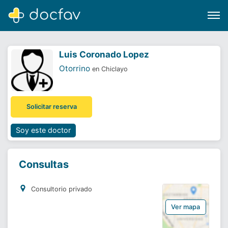
Luis Coronado Lopez
Otorrino
en Chiclayo
Buscar
Solicitar reserva
Software para clínicas
Soporte
Soy este doctor
¿Eres un doctor?
Consultas
Consultorio privado
Ver mapa