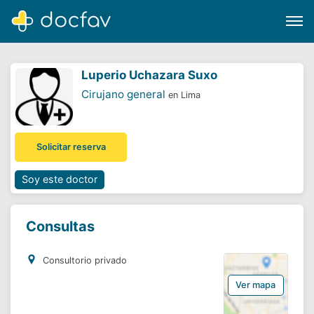
Luperio Uchazara Suxo
Cirujano general
en Lima
Buscar
Solicitar reserva
Software para clínicas
Soporte
Soy este doctor
¿Eres un doctor?
Consultas
Consultorio privado
Ver mapa