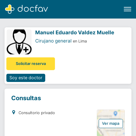
Manuel Eduardo Valdez Muelle
Cirujano general
en Lima
Buscar
Solicitar reserva
Software para clínicas
Soporte
Soy este doctor
¿Eres un doctor?
Consultas
Consultorio privado
Ver mapa