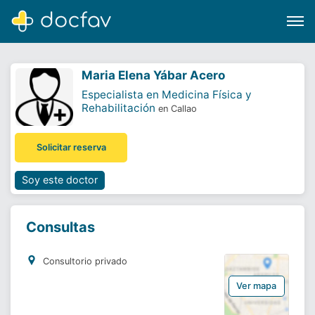
Maria Elena Yábar Acero
Especialista en Medicina Física y
Rehabilitación
en Callao
Buscar
Solicitar reserva
Software para clínicas
Soporte
Soy este doctor
¿Eres un doctor?
Consultas
Consultorio privado
Ver mapa