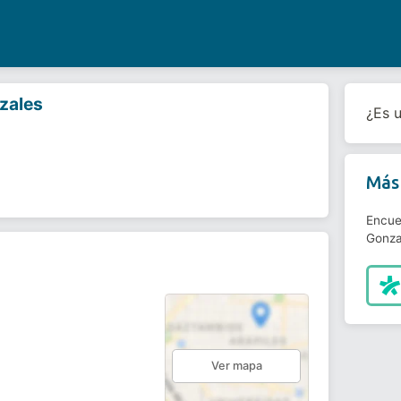
zales
¿Es 
Más 
Encue
Gonza
Ver mapa