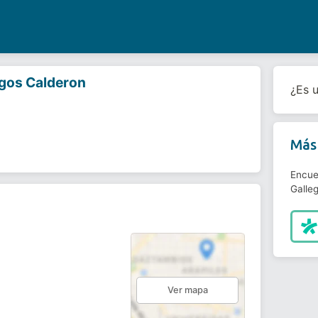
egos Calderon
¿Es 
Más 
Encue
Galle
Ver mapa