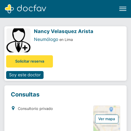
Nancy Velasquez Arista
Neumólogo
en Lima
Buscar
Solicitar reserva
Software para clínicas
Soporte
Soy este doctor
¿Eres un doctor?
Consultas
Consultorio privado
Ver mapa