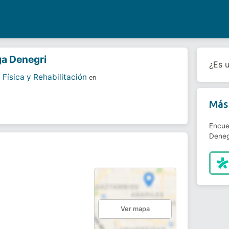
a Denegri
¿Es 
 Física y Rehabilitación
en
Más 
Encue
Deneg
Ver mapa