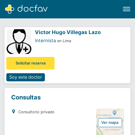
Victor Hugo Villegas Lazo
Internista
en Lima
Buscar
Solicitar reserva
Software para clínicas
Soporte
Soy este doctor
¿Eres un doctor?
Consultas
Consultorio privado
Ver mapa